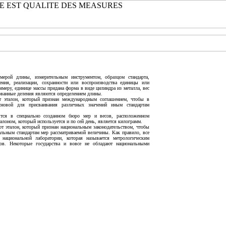
мерой длины, измерительным инструментом, образцом стандарта,
ения, реализации, сохранности или воспроизводства единицы или
имеру, единице массы придана форма в виде цилиндра из металла, вес
рованные деления являются определением длины.
 эталон, который признан международным соглашением, чтобы в
новой для присваивания различных значений иным стандартам
тся в специально созданном бюро мер и весов, расположенном
алоном, который используется и по сей день, является килограмм.
т эталон, который признан национальным законодательством, чтобы
альным стандартам мер рассматриваемой величины. Как правило, все
национальной лаборатории, которая называется метрологическим
ов. Некоторые государства и вовсе не обладают национальными