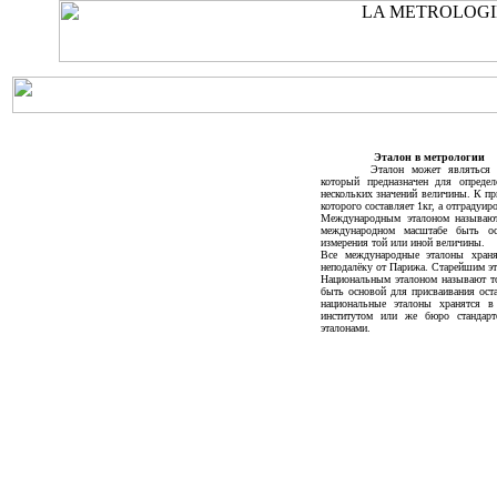
Эталон в метрологии
Эталон может являться 
который предназначен для определ
нескольких значений величины. К пр
которого составляет 1кг, а отградуи
Международным эталоном называют
международном масштабе быть ос
измерения той или иной величины.
Все международные эталоны храня
неподалёку от Парижа. Старейшим эт
Национальным эталоном называют то
быть основой для присваивания ост
национальные эталоны хранятся в 
институтом или же бюро стандарт
эталонами.